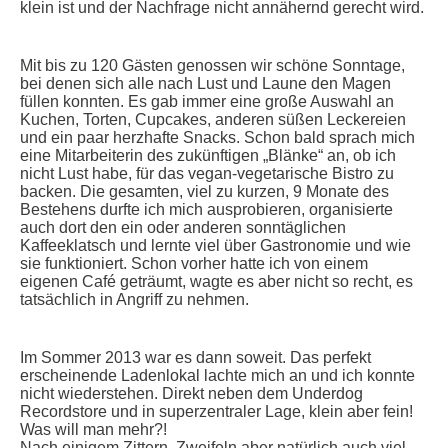
klein ist und der Nachfrage nicht annähernd gerecht wird.
Mit bis zu 120 Gästen genossen wir schöne Sonntage,
bei denen sich alle nach Lust und Laune den Magen
füllen konnten. Es gab immer eine große Auswahl an
Kuchen, Torten, Cupcakes, anderen süßen Leckereien
und ein paar herzhafte Snacks. Schon bald sprach mich
eine Mitarbeiterin des zukünftigen „Blänke“ an, ob ich
nicht Lust habe, für das vegan-vegetarische Bistro zu
backen. Die gesamten, viel zu kurzen, 9 Monate des
Bestehens durfte ich mich ausprobieren, organisierte
auch dort den ein oder anderen sonntäglichen
Kaffeeklatsch und lernte viel über Gastronomie und wie
sie funktioniert. Schon vorher hatte ich von einem
eigenen Café geträumt, wagte es aber nicht so recht, es
tatsächlich in Angriff zu nehmen.
Im Sommer 2013 war es dann soweit. Das perfekt
erscheinende Ladenlokal lachte mich an und ich konnte
nicht wiederstehen. Direkt neben dem Underdog
Recordstore und in superzentraler Lage, klein aber fein!
Was will man mehr?!
Nach einigem Zittern, Zweifeln aber natürlich auch viel